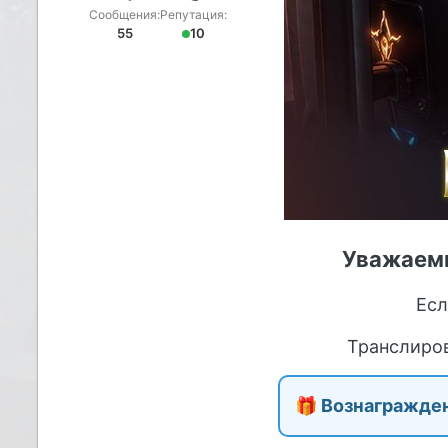
Сообщения:
Репутация:
55
10
Уважаемы
Есл
Транслиро
🎁
Вознагражден