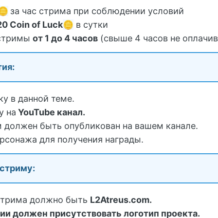
🪙
за час стрима при соблюдении условий
20 Coin of Luck
🪙
в сутки
 стримы
от 1 до 4 часов
(свыше 4 часов не оплачив
ия:
ку в данной теме.
у на
YouTube канал.
 должен быть опубликован на вашем канале.
ерсонажа для получения награды.
 стриму:
 стрима должно быть
L2Atreus.com.
ии должен присутствовать логотип проекта.