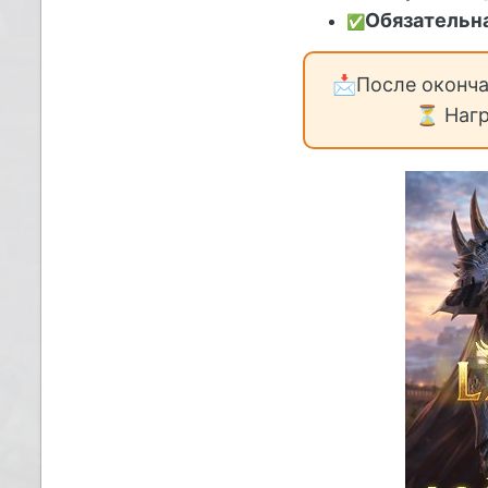
Обязательна
✅
📩
После оконча
⏳
Нагр