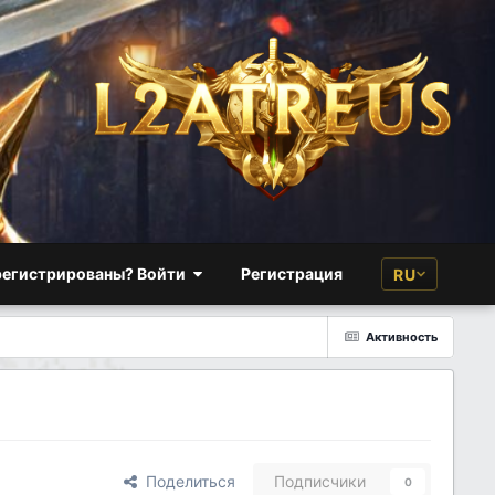
регистрированы? Войти
Регистрация
RU
English (USA)
ENG
Активность
Русский (RU)
RU
Поделиться
Подписчики
0