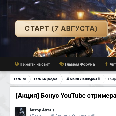
СТАРТ (7 АВГУСТА)
Перейти на сайт
Главная Форума
Акт
Главная
Главный раздел
🎁​ Акции и Конкурсы ​🎁​
[Акц
[Акция] Бонус YouTube стример
Автор
Atreus
30 марта
в
🎁​ Акции и Конкурсы ​🎁​