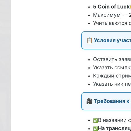
5 Coin of Luck
Максимум —
Учитываются
📋
Условия участ
Оставить заяв
Указать ссылк
Каждый стрим
Указать ник п
🎥
Требования к
В названии
✅
На трансляц
✅