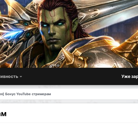
ивность
Уже за
ия] Бонус YouTube стримерам
ам