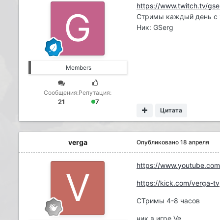
https://www.twitch.tv/gs
Стримы каждый день с 1
Ник: GSerg
Members
Сообщения:
Репутация:
21
7
Цитата
verga
Опубликовано
18 апреля
https://www.youtube.co
https://kick.com/verga-tv
CТримы 4-8 часов
ник в игре Ve